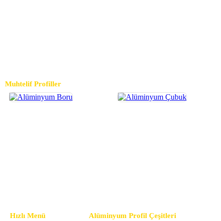
Alış
Satış
USD $
EUR €
GBP £
Muhtelif Profiller
Alüminyum Boru
Alüminyum Çubuk
Hızlı Menü
Alüminyum Profil Çeşitleri